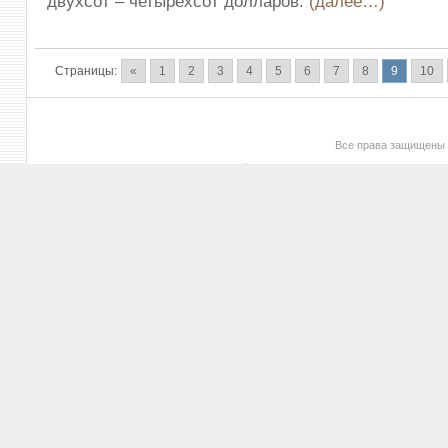
двухсот – четырехсот долларов.
(далее…)
Страницы:
«
1
2
3
4
5
6
7
8
9
10
Все права защищены