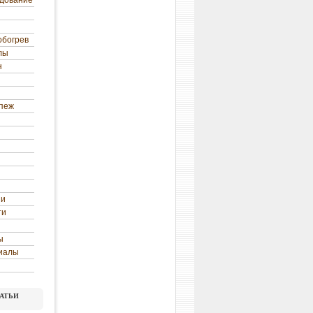
удование
обогрев
лы
н
епеж
ни
ти
ы
иалы
атьи