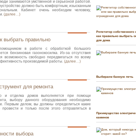
 люди занимаются умственной и серьезной работой.
гоустройство должно быть комфортным, изысканным
ональным. Кабинет очень необходим человеку,
м.
(далее…)
Репетитор собственного 
как правильно выбрать о
ак выбрать правильно
для дома
помощником в работе с обработкой большого
ется бензиновая газонокосилка. Из-за отсутствия
я возможность свободно передвигаться по всему
эффективность производимой работы.
(далее…)
Выбираем банную печь
струмент для ремонта
тво и отделка домов выполняется при помощи
ента, выбору данного оборудования необходимо
е. Первым делом, вы должны определиться какие
 провести и только после этого отправляться в
Преимущество электриче
каминов
нности выбора