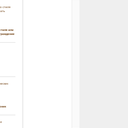
стиля или
граждение
ских