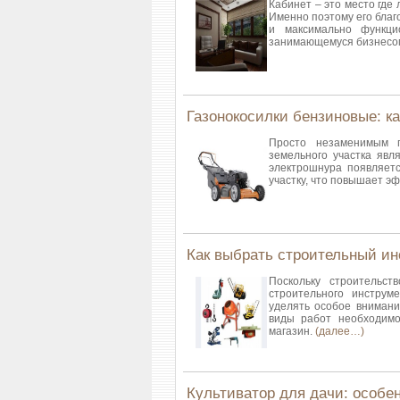
Кабинет – это место где
Именно поэтому его бла
и максимально функци
занимающемуся бизнесо
Газонокосилки бензиновые: к
Просто незаменимым 
земельного участка явля
электрошнура появляетс
участку, что повышает 
Как выбрать строительный ин
Поскольку строительс
строительного инструм
уделять особое внимани
виды работ необходимо
магазин.
(далее…)
Культиватор для дачи: особе