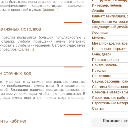
Инструменты и обор
олжны быть выполнены из качественного материала,
Интерьер, мебель
ецифическими характеристиками, например,
тью и простотой в уходе.
(далее…)
Дизайн
Климат: вентиляция, 
Кровельные материа
Ландшафтный дизай
натяжных потолков
Лестницы
потолки пользуются большой популярностью у
Мебель
 отделка любого помещения очень элегантно
Металлоизделия, кр
нировать с любым интерьером. Сегодня существует
Напольные покрытия
 потолков.
(далее…)
Окна, двери
Пиломатериалы
Плитка, камень
Потолки
и сточных вод
Сантехника
Сауны, бассейны, ба
х участках отсутствуют центральные системы
 их необходимость нужна всем. Это касается не
Системы безопаснос
стей. Благодаря наличию погружных насосов, не
Стеновые материалы
 за поступление воды, чтобы нею пользоваться. В
, вода нужна еще и для полива сада и огорода.
Строительные работ
Строительные матер
Статьи
оить кабинет
Последние ст