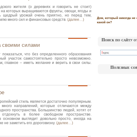
одского жителя (о деревнях и говорить не стоит)
 на которых выращиваются фрукты, овощи, ягоды и
ть щедрый урожай очень приятно, но перед тем,
Дом, который никогда не 
млю много сил и финансовых средств.
(далее…)
какой он?
Поиск по сайту о
а своими силами
 показаться, что без определенного образования
ный участок самостоятельно просто невозможно.
ак, главное – иметь желание и верить в свои силы.
Полезные со
ре
ропейский стиль является достаточно популярным.
ь много направлений, которые отличаются между
одного пространства. Большинство людей, хотят от
, отдохнуть в более свободном пространстве.
в основном выглядит довольно просто, иногда на
же не заметить его дороговизну.
(далее…)