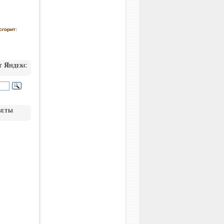
сгорит:
т Яндекс
веты