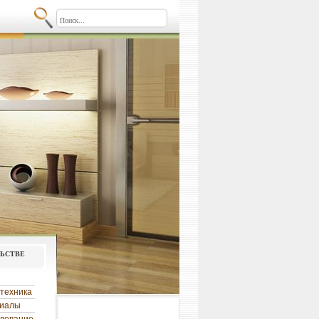
льстве
техника
риалы