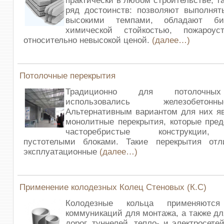
практически в любом строительстве, т
ряд достоинств: позволяют выполнят
высокими темпами, обладают би
химической стойкостью, пожароус
относительно невысокой ценой.
(далее…)
Потолочные перекрытия
Традиционно для потолочных
использовались железобето
Альтернативным вариантом для них я
монолитные перекрытия, которые пре
часторебристые конструкции,
пустотелыми блоками. Такие перекрытия отл
эксплуатационные
(далее…)
Применение колодезных Колец Стеновых (К.С)
Колодезные кольца применяютс
коммуникаций для монтажа, а также дл
дорог, туннелей, тепло- и электросете