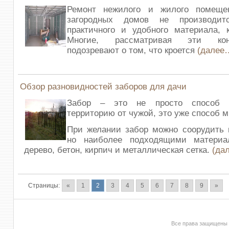
Ремонт нежилого и жилого помеще
загородных домов не производит
практичного и удобного материала, к
Многие, рассматривая эти кон
подозревают о том, что кроется
(далее
Обзор разновидностей заборов для дачи
Забор – это не просто способ 
территорию от чужой, это уже способ 
При желании забор можно соорудить 
но наиболее подходящими материа
дерево, бетон, кирпич и металлическая сетка.
(да
Страницы:
«
1
2
3
4
5
6
7
8
9
»
Все права защищены