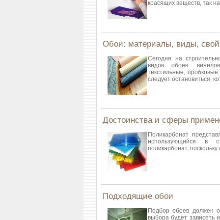
красящих веществ, так н
Обои: материалы, виды, свой
Сегодня на строительн
видов обоев: винилов
текстильные, пробковые
следует остановиться, к
Достоинства и сферы примен
Поликарбонат представ
использующийся в ст
поликарбонат, поскольку
Подходящие обои
Подбор обоев должен ос
выбора будет зависеть ин