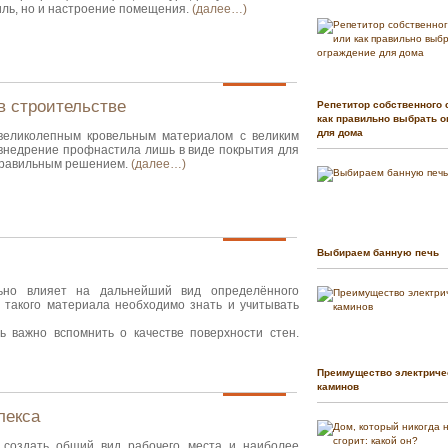
иль, но и настроение помещения.
(далее…)
в строительстве
Репетитор собственного 
как правильно выбрать о
для дома
великолепным кровельным материалом с великим
 внедрение профнастила лишь в виде покрытия для
 правильным решением.
(далее…)
Выбираем банную печь
ьно влияет на дальнейший вид определённого
такого материала необходимо знать и учитывать
 важно вспомнить о качестве поверхности стен.
Преимущество электриче
каминов
лекса
 создать общий вид рабочего места и наиболее