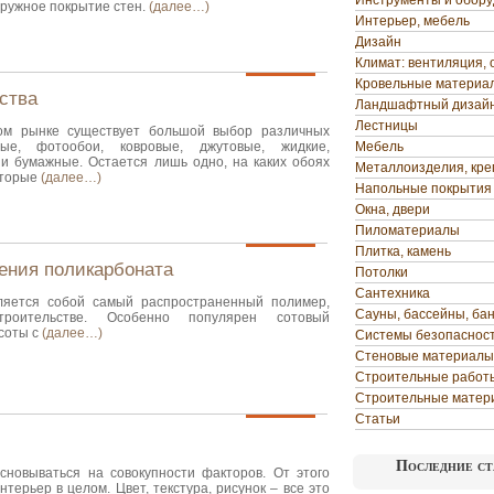
Инструменты и обор
аружное покрытие стен.
(далее…)
Интерьер, мебель
Дизайн
Климат: вентиляция, 
Кровельные материа
ства
Ландшафтный дизай
Лестницы
ом рынке существует большой выбор различных
ые, фотообои, ковровые, джутовые, жидкие,
Мебель
 и бумажные. Остается лишь одно, на каких обоях
Металлоизделия, кр
оторые
(далее…)
Напольные покрытия
Окна, двери
Пиломатериалы
Плитка, камень
ения поликарбоната
Потолки
Сантехника
ляется собой самый распространенный полимер,
Сауны, бассейны, ба
роительстве. Особенно популярен сотовый
 соты с
(далее…)
Системы безопаснос
Стеновые материалы
Строительные работ
Строительные матер
Статьи
Последние ст
новываться на совокупности факторов. От этого
терьер в целом. Цвет, текстура, рисунок – все это