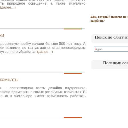
ать природное освещение, а также визуально
(далее…)
Дом, который никогда не 
какой он?
ки
Поиск по сайту о
деревянную пробку начали больше 500 лет тому. А
ои возникли не так уж давно, став неповторимым
нутреннего убранства.
(далее…)
Полезные со
 комнаты
ка – превосходная часть дизайна внутреннего
решено применять в самых различных вариантах. В
тенка в экстерьере имеет возможность работать