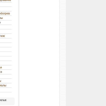
удование
обогрев
лы
н
епеж
ни
ти
ы
иалы
атьи