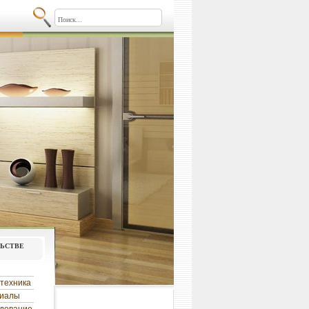
льстве
техника
риалы