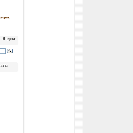
сгорит:
т Яндекс
веты