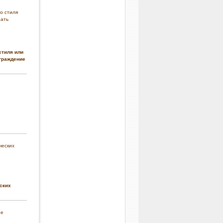
стиля или
граждение
ских