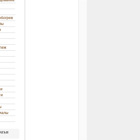
удование
обогрев
лы
н
епеж
ни
ти
ы
иалы
атьи