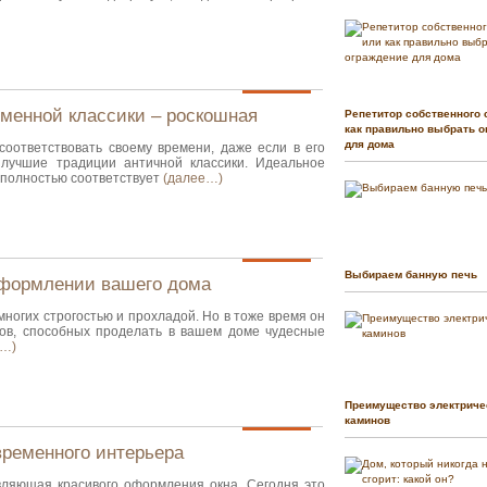
еменной классики – роскошная
Репетитор собственного 
как правильно выбрать о
для дома
соответствовать своему времени, даже если в его
 лучшие традиции античной классики. Идеальное
полностью соответствует
(далее…)
Выбираем банную печь
оформлении вашего дома
многих строгостью и прохладой. Но в тоже время он
ов, способных проделать в вашем доме чудесные
е…)
Преимущество электриче
каминов
временного интерьера
ляющая красивого оформления окна. Сегодня это