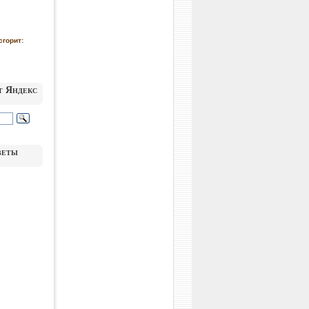
сгорит:
т Яндекс
веты