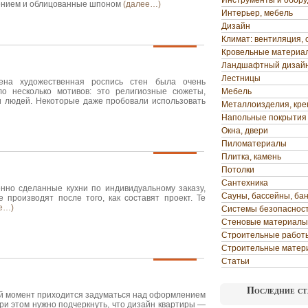
Инструменты и обор
ением и облицованные шпоном
(далее…)
Интерьер, мебель
Дизайн
Климат: вентиляция, 
Кровельные материа
Ландшафтный дизай
Лестницы
ена художественная роспись стен была очень
ло несколько мотивов: это религиозные сюжеты,
Мебель
 людей. Некоторые даже пробовали использовать
Металлоизделия, кр
Напольные покрытия
Окна, двери
Пиломатериалы
Плитка, камень
Потолки
Сантехника
нно сделанные кухни по индивидуальному заказу,
Сауны, бассейны, ба
е производят после того, как составят проект. Те
е…)
Системы безопаснос
Стеновые материалы
Строительные работ
Строительные матер
Статьи
Последние ст
й момент приходится задуматься над оформлением
ри этом нужно подчеркнуть, что дизайн квартиры —