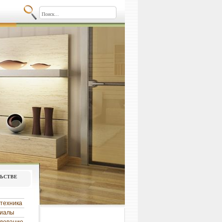
льстве
техника
риалы