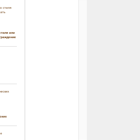
стиля или
граждение
ских