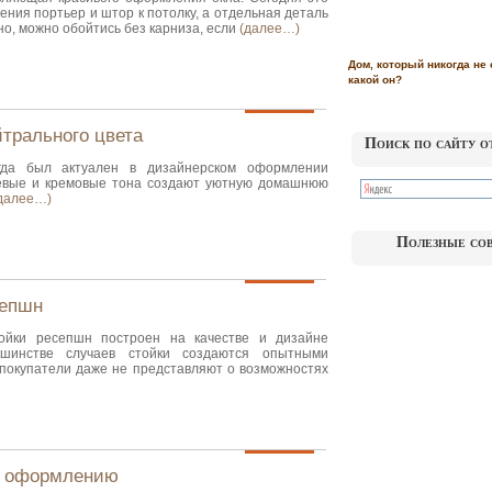
ения портьер и штор к потолку, а отдельная деталь
но, можно обойтись без карниза, если
(далее…)
Дом, который никогда не 
какой он?
йтрального цвета
Поиск по сайту о
гда был актуален в дизайнерском оформлении
жевые и кремовые тона создают уютную домашнюю
далее…)
Полезные со
сепшн
ойки ресепшн построен на качестве и дизайне
шинстве случаев стойки создаются опытными
 покупатели даже не представляют о возможностях
по оформлению