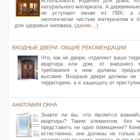
использовать изделия для дома, из
натурального материала. А деревянные
не уступают окнам из ПВХ, а с
экологически чистым материалом и б
для здоровья человека.
(далее…)
ВХОДНЫЕ ДВЕРИ. ОБЩИЕ РЕКОМЕНДАЦИИ
Что, как не двери, отделяют ваше тер
квартира или дом, от внешнего 
требования к ним должны предъя
высокие. Входные двери должны не т
территорию, а и защищать от преступн
АНАТОМИЯ ОКНА
Знаете ли вы, что является важне
квартиры? Таким элементом, без ч
представить ни одно помещение? Конеч
естественно, они должны не только 
владельцев от шума, холода, пыли и
(