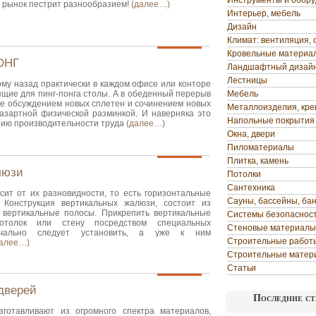
Инструменты и обор
А рынок пестрит разнообразием!
(далее…)
Интерьер, мебель
Дизайн
Климат: вентиляция, 
Кровельные материа
ОНГ
Ландшафтный дизай
Лестницы
ому назад практически в каждом офисе или конторе
щие для пинг-понга столы. А в обеденный перерыв
Мебель
не обсуждением новых сплетен и сочинением новых
Металлоизделия, кр
 азартной физической разминкой. И наверняка это
Напольные покрытия
ию производительности труда
(далее…)
Окна, двери
Пиломатериалы
Плитка, камень
люзи
Потолки
Сантехника
исит от их разновидности, то есть горизонтальные
Сауны, бассейны, ба
 Конструкция вертикальных жалюзи, состоит из
 вертикальные полосы. Прикрепить вертикальные
Системы безопаснос
толок или стену посредством специальных
Стеновые материалы
ачально следует установить, а уже к ним
Строительные работ
далее…)
Строительные матер
Статьи
дверей
Последние ст
готавливают из огромного спектра материалов,