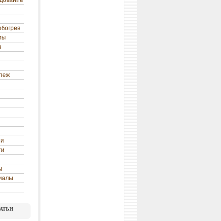
удование
обогрев
лы
н
епеж
ни
ти
ы
иалы
атьи