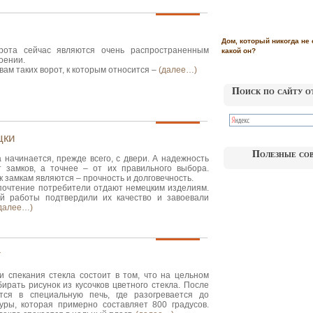
Дом, который никогда не 
рота сейчас являются очень распространенным
какой он?
оении.
вам таких ворот, к которым относится –
(далее…)
Поиск по сайту о
цки
Полезные со
начинается, прежде всего, с двери. А надежность
 замков, а точнее – от их правильного выбора.
 замкам являются – прочность и долговечность.
очтение потребители отдают немецким изделиям.
ой работы подтвердили их качество и завоевали
далее…)
г
и спекания стекла состоит в том, что на цельном
ирать рисунок из кусочков цветного стекла. После
тся в специальную печь, где разогревается до
ры, которая примерно составляет 800 градусов.