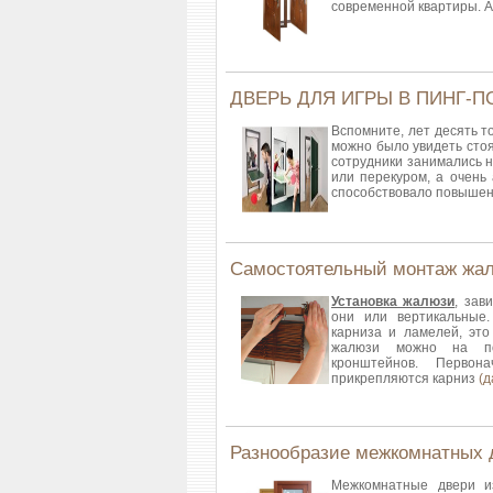
современной квартиры. 
ДВЕРЬ ДЛЯ ИГРЫ В ПИНГ-П
Вспомните, лет десять т
можно было увидеть стоя
сотрудники занимались 
или перекуром, а очень
способствовало повышен
Самостоятельный монтаж жа
Установка жалюзи
, зав
они или вертикальные.
карниза и ламелей, это
жалюзи можно на по
кронштейнов. Первон
прикрепляются карниз
(
Разнообразие межкомнатных 
Межкомнатные двери из