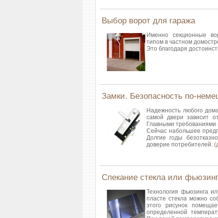
Выбор ворот для гаража
Именно секционные во
типом в частном домостр
Это благодаря достоинст
Замки. Безопасность по-неме
Надежность любого дома 
самой двери зависит от
Главными требованиями к
Сейчас набольшее предп
Долгие годы безотказн
доверие потребителей.
(
Спекание стекла или фьюзин
Технология фьюзинга ил
пласте стекла можно соб
этого рисунок помещае
определенной температу