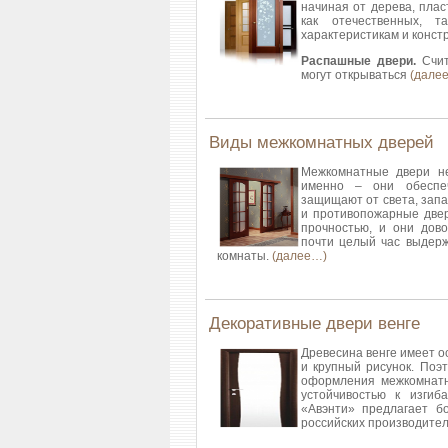
начиная от дерева, пла
как отечественных, 
характеристикам и констр
Распашные двери.
Счит
могут открываться
(дале
Виды межкомнатных дверей
Межкомнатные двери н
именно – они обеспеч
защищают от света, запа
и противопожарные двер
прочностью, и они дов
почти целый час выдерж
комнаты.
(далее…)
Декоративные двери венге
Древесина венге имеет о
и крупный рисунок. Поэ
оформления межкомнатн
устойчивостью к изгиб
«Авэнти» предлагает б
российских производите