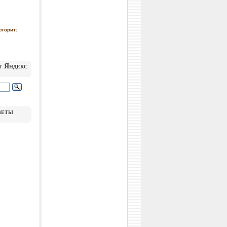
сгорит:
т Яндекс
веты