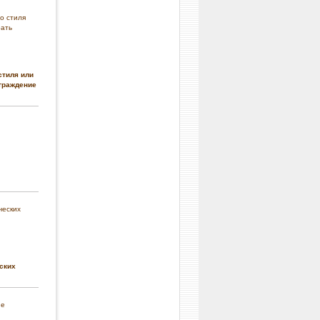
стиля или
граждение
ских