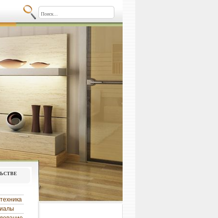
льстве
техника
риалы