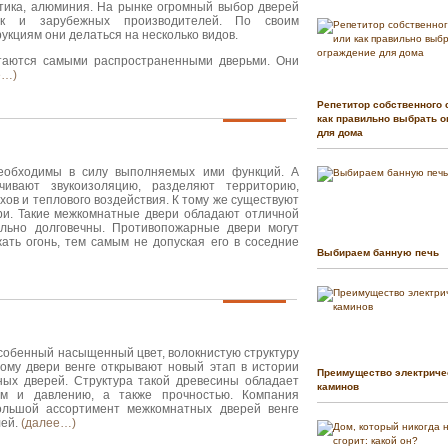
стика, алюминия. На рынке огромный выбор дверей
так и зарубежных производителей. По своим
укциям они делаться на несколько видов.
аются самыми распространенными дверьми. Они
е…)
Репетитор собственного 
как правильно выбрать о
для дома
еобходимы в силу выполняемых ими функций. А
ивают звукоизоляцию, разделяют территорию,
хов и теплового воздействия. К тому же существуют
и. Такие межкомнатные двери обладают отличной
ольно долговечны. Противопожарные двери могут
ать огонь, тем самым не допуская его в соседние
Выбираем банную печь
собенный насыщенный цвет, волокнистую структуру
тому двери венге открывают новый этап в истории
Преимущество электриче
ых дверей. Структура такой древесины обладает
каминов
ам и давлению, а также прочностью. Компания
ольшой ассортимент межкомнатных дверей венге
лей.
(далее…)