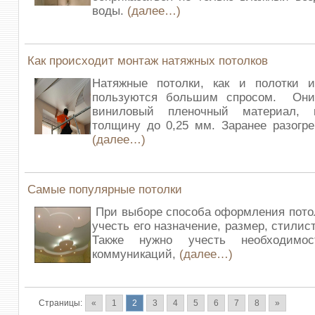
воды.
(далее…)
Как происходит монтаж натяжных потолков
Натяжные потолки, как и полотки из
пользуются большим спросом. Они
виниловый пленочный материал, 
толщину до 0,25 мм. Заранее разогр
(далее…)
Самые популярные потолки
При выборе способа оформления пото
учесть его назначение, размер, стили
Также нужно учесть необходимос
коммуникаций,
(далее…)
Страницы:
«
1
2
3
4
5
6
7
8
»