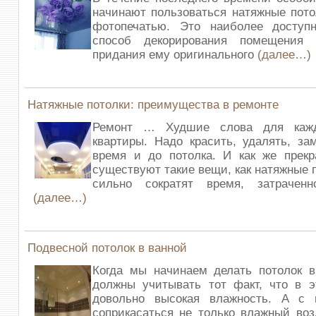
начинают пользоваться натяжные пот
фотопечатью. Это наиболее досту
способ декорирования помещения 
придания ему оригинального
(далее…)
Натяжные потолки: преимущества в ремонте
Ремонт … Худшие слова для кажд
квартиры. Надо красить, удалять, за
время и до потолка. И как же прекр
существуют такие вещи, как натяжные 
сильно сократят время, затрачен
(далее…)
Подвесной потолок в ванной
Когда мы начинаем делать потолок в
должны учитывать тот факт, что в 
довольно высокая влажность. А с 
соприкасаться не только влажный воз