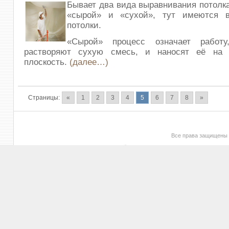
Бывает два вида выравнивания потолк
«сырой» и «сухой», тут имеются 
потолки.
«Сырой» процесс означает работу
растворяют сухую смесь, и наносят её на 
плоскость.
(далее…)
Страницы:
«
1
2
3
4
5
6
7
8
»
Все права защищены