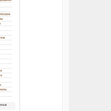
удование
обогрев
лы
н
епеж
ни
ти
ы
иалы
атьи