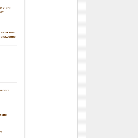
стиля или
граждение
ских