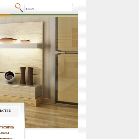
льстве
техника
риалы