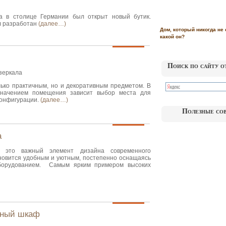
да в столице Германии был открыт новый бутик.
л разработан
(далее…)
Дом, который никогда не 
какой он?
Поиск по сайту о
 зеркала
лько практичным, но и декоративным предметом. В
значением помещения зависит выбор места для
 конфигурации.
(далее…)
Полезные со
а
– это важный элемент дизайна современного
новится удобным и уютным, постепенно оснащаясь
орудованием. Самым ярким примером высоких
нный шкаф