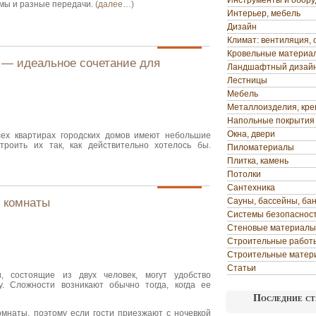
Инструменты и обор
мы и разные передачи.
(далее…)
Интерьер, мебель
Дизайн
Климат: вентиляция, 
Кровельные материа
 — идеальное сочетание для
Ландшафтный дизай
Лестницы
Мебель
Металлоизделия, кр
Напольные покрытия
Окна, двери
сех квартирах городских домов имеют небольшие
троить их так, как действительно хотелось бы.
Пиломатериалы
Плитка, камень
Потолки
Сантехника
й комнаты
Сауны, бассейны, ба
Системы безопаснос
Стеновые материалы
Строительные работ
Строительные матер
Статьи
, состоящие из двух человек, могут удобство
у. Сложности возникают обычно тогда, когда ее
Последние ст
омнаты, поэтому если гости приезжают с ночевкой