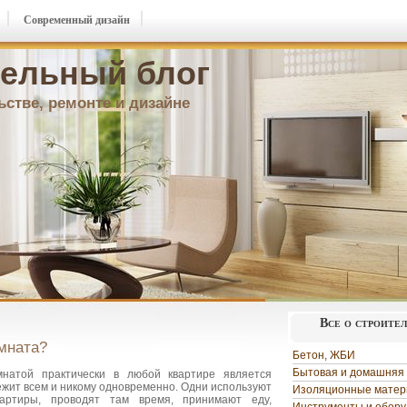
Современный дизайн
ельный блог
ьстве, ремонте и дизайне
Все о строите
мната?
Бетон, ЖБИ
Бытовая и домашняя 
натой практически в любой квартире является
жит всем и никому одновременно. Одни используют
Изоляционные мате
вартиры, проводят там время, принимают еду,