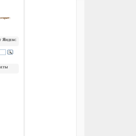
сгорит:
т Яндекс
веты