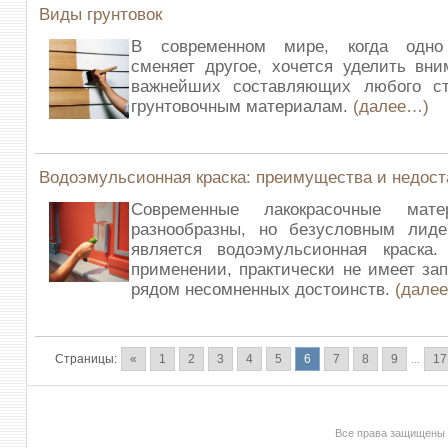
Виды грунтовок
В современном мире, когда одно 
сменяет другое, хочется уделить вн
важнейших составляющих любого с
грунтовочным материалам.
(далее…)
Водоэмульсионная краска: преимущества и недост
Современные лакокрасочные мат
разнообразны, но безусловным лид
является водоэмульсионная краска
применении, практически не имеет зап
рядом несомненных достоинств.
(дале
Страницы:
«
1
2
3
4
5
6
7
8
9
...
17
Все права защищены