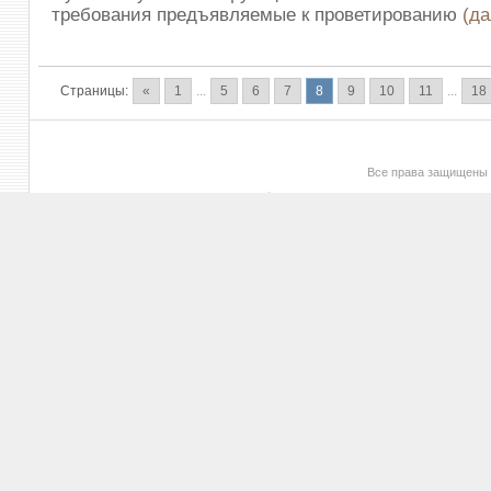
требования предъявляемые к проветированию
(д
Страницы:
«
1
...
5
6
7
8
9
10
11
...
18
Все права защищены