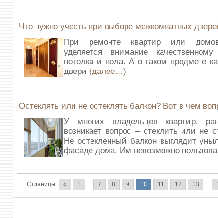
Что нужно учесть при выборе межкомнатных двере
При ремонте квартир или домов
уделяется внимание качественному
потолка и пола. А о таком предмете к
двери
(далее…)
Остеклять или не остеклять балкон? Вот в чем воп
У многих владельцев квартир, ра
возникает вопрос – стеклить или не с
Не остекленный балкон выглядит уны
фасаде дома. Им невозможно пользов
Страницы:
«
1
...
7
8
9
10
11
12
13
...