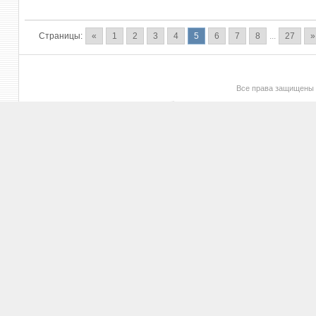
Страницы:
«
1
2
3
4
5
6
7
8
...
27
»
Все права защищены