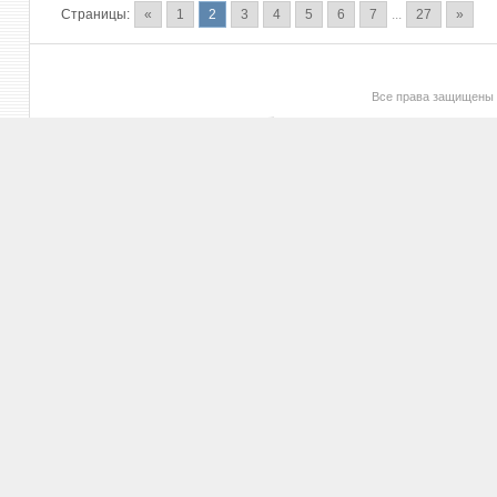
Страницы:
«
1
2
3
4
5
6
7
...
27
»
Все права защищены