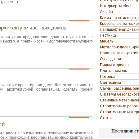
Инструменты и обор
.
(далее…)
Интерьер, мебель
Дизайн
Климат: вентиляция, 
Кровельные материа
архитектуре частных домов
Ландшафтный дизай
Лестницы
овании дома предпочтение должно отдаваться не
изыскам, а практичности и долговечности будущего
Мебель
Металлоизделия, кр
Напольные покрытия
Окна, двери
Пиломатериалы
Плитка, камень
Потолки
Сантехника
чинать с проектировки дома. Для этого вы можете
Сауны, бассейны, ба
ами архитектурной организации, сделать проект
Системы безопаснос
Стеновые материалы
Строительные работ
Строительные матер
Статьи
ий
Последние ст
это работы по изменению технических показателей
торых происходит реорганизацию либо капитальное