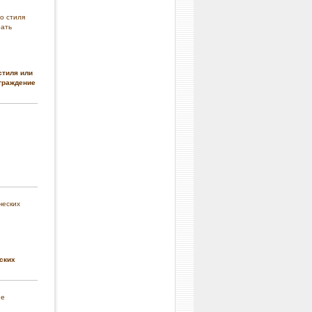
стиля или
граждение
ских