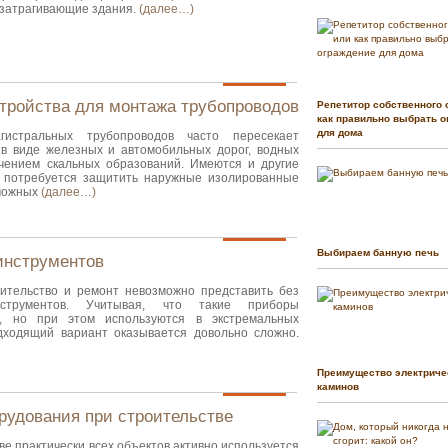
 затрагивающие здания.
(далее…)
тройства для монтажа трубопроводов
Репетитор собственного 
как правильно выбрать о
для дома
гистральных трубопроводов часто пересекает
в виде железных и автомобильных дорог, водных
ючением скальных образований. Имеются и другие
х потребуется защитить наружные изолированные
зможных
(далее…)
Выбираем банную печь
инструментов
ительство и ремонт невозможно представить без
нструментов. Учитывая, что такие приборы
о, но при этом используются в экстремальных
дходящий вариант оказывается довольно сложно.
Преимущество электриче
каминов
рудования при строительстве
ве практически всех объектов активно используется