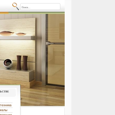
льстве
техника
риалы