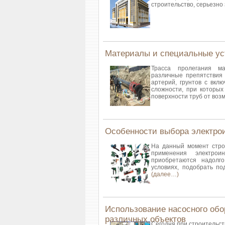
строительство, серьезно
Материалы и специальные ус
Трасса пролегания ма
различные препятствия 
артерий, грунтов с вкл
сложности, при которы
поверхности труб от во
Особенности выбора электро
На данный момент стро
применения электрои
приобретаются надолг
условиях, подобрать по
(далее…)
Использование насосного обо
различных объектов
Сегодня при строительст