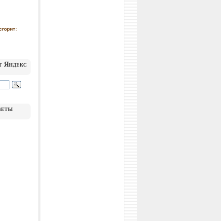
сгорит:
т Яндекс
веты