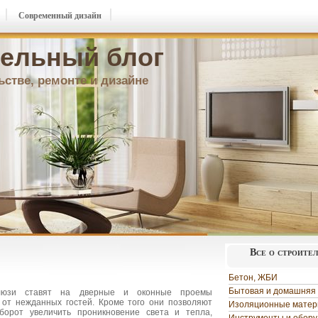
Современный дизайн
ельный блог
ьстве, ремонте и дизайне
Все о строите
Бетон, ЖБИ
Бытовая и домашняя 
люзи ставят на дверные и оконные проемы
от нежданных гостей. Кроме того они позволяют
Изоляционные мате
орот увеличить проникновение света и тепла,