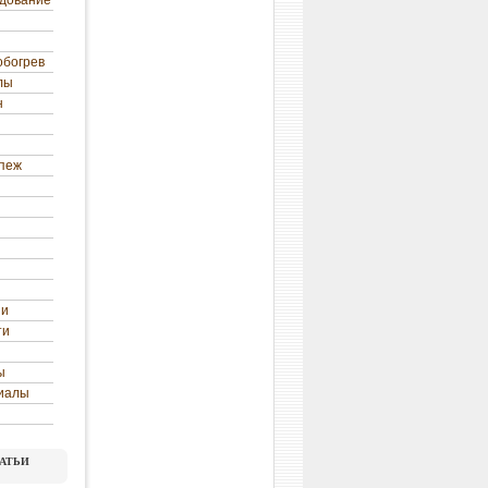
удование
обогрев
лы
н
епеж
ни
ти
ы
иалы
атьи