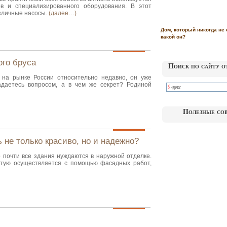
в и специализированного оборудования. В этот
азличные насосы.
(далее…)
Дом, который никогда не 
какой он?
ого бруса
Поиск по сайту о
 на рынке России относительно недавно, он уже
адаетесь вопросом, а в чем же секрет? Родиной
Полезные со
 не только красиво, но и надежно?
о почти все здания нуждаются в наружной отделке.
стую осуществляется с помощью фасадных работ,