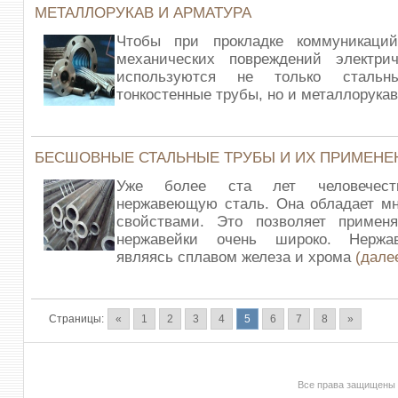
МЕТАЛЛОРУКАВ И АРМАТУРА
Чтобы при прокладке коммуникаци
механических повреждений электрич
используются не только стальн
тонкостенные трубы, но и металлорука
БЕСШОВНЫЕ СТАЛЬНЫЕ ТРУБЫ И ИХ ПРИМЕНЕ
Уже более ста лет человечеств
нержавеющую сталь. Она обладает м
свойствами. Это позволяет примен
нержавейки очень широко. Нержа
являясь сплавом железа и хрома
(дале
Страницы:
«
1
2
3
4
5
6
7
8
»
Все права защищены