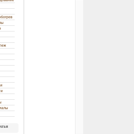
удование
обогрев
лы
н
епеж
ни
ти
ы
иалы
атьи