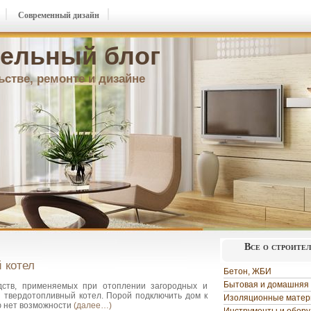
Современный дизайн
ельный блог
ьстве, ремонте и дизайне
Все о строите
 котел
Бетон, ЖБИ
Бытовая и домашняя 
ств, применяемых при отоплении загородных и
я твердотопливный котел. Порой подключить дом к
Изоляционные мате
 нет возможности
(далее…)