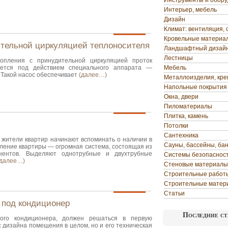
Инструменты и обор
Интерьер, мебель
Дизайн
Климат: вентиляция, 
Кровельные материа
ительной циркуляцией теплоносителя
Ландшафтный дизай
Лестницы
опления с принудительной циркуляцией проток
ается под действием специального аппарата —
Мебель
 Такой насос обеспечивает
(далее…)
Металлоизделия, кр
Напольные покрытия
Окна, двери
Пиломатериалы
Плитка, камень
Потолки
Сантехника
 жители квартир начинают вспоминать о наличии в
Сауны, бассейны, ба
ление квартиры — огромная система, состоящая из
нентов. Выделяют однотрубные и двухтрубные
Системы безопаснос
(далее…)
Стеновые материалы
Строительные работ
Строительные матер
Статьи
 под кондиционер
Последние ст
ного кондиционера, должен решаться в первую
с дизайна помещения в целом, но и его техническая