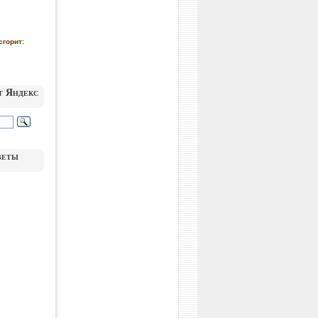
сгорит:
т Яндекс
веты