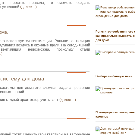
дать простые правила, то сможете создать
ля успешной
(далее…)
ома
Репетитор собственного 
как правильно выбрать о
для дома
чего используется вентиляция. Раньше вентиляция
адувания воздуха в оконные щели. На сегодняшний
вентиляция невозможна, поскольку стали
…)
Выбираем банную печь
 систему для дома
системы для дома-это сложная задача, решение
енных знаний.
ния каждый архитектор учитывает
(далее…)
Преимущество электриче
каминов
людей хотят сменить свои квартиры на загородные