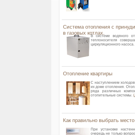
Система отопления с принуд
в газовых котлах.
В системе водяного от
теплоносителя соверш
циркуляционного насоса.
Отопление квартиры
С наступлением холодов
их доме отопления. Отоп
ряда различных компо
отопительные системы.
Как правильно выбрать место
При установке настен
очередь не только вопро