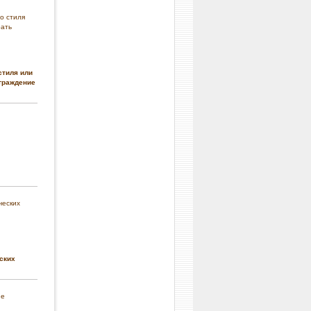
стиля или
граждение
ских