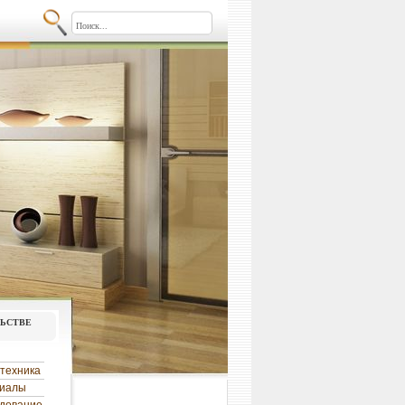
льстве
техника
риалы