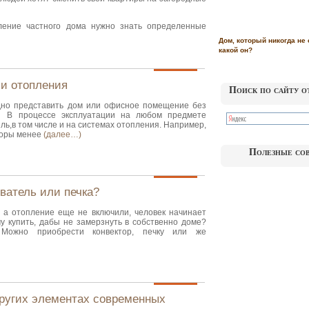
ление частного дома нужно знать определенные
Дом, который никогда не 
какой он?
ми отопления
Поиск по сайту о
дно представить дом или офисное помещение без
. В процессе эксплуатации на любом предмете
ль,в том числе и на системах отопления. Например,
торы менее
(далее…)
Полезные со
еватель или печка?
, а отопление еще не включили, человек начинает
му купить, дабы не замерзнуть в собственно доме?
 Можно приобрести конвектор, печку или же
других элементах современных