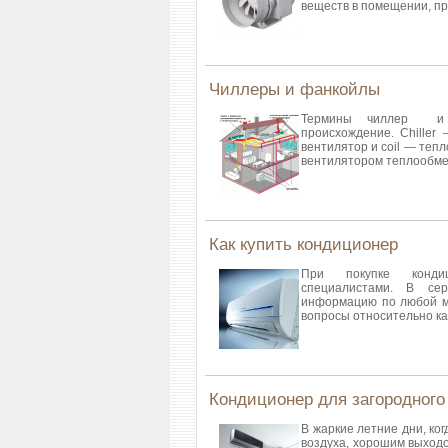
веществ в помещении, пр
Чиллеры и фанкойлы
Термины чиллер и ф
происхождение. Сhiller
вентилятор и coil — теп
вентилятором теплообме
Как купить кондиционер
При покупке кондиц
специалистами. В се
информацию по любой м
вопросы относительно ка
Кондиционер для загородного
В жаркие летние дни, ког
воздуха, хорошим выход