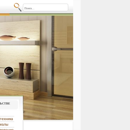
льстве
техника
риалы