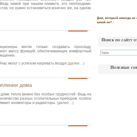
Ведь зимой при нашем климате, это необходимо.
тов, но нужно остановиться,конечно же, на одном.
Дом, который никогда не 
какой он?
Поиск по сайту о
иционеры могли только создавать прохладу.
еют массу функций, обеспечивающих комфортный
мещении.
час могут с успехом нагревать воздух
(далее…)
Полезные со
оплении дома
 доме тепло можно без особых трудностей. Ведь на
количество разных отопительных приборов, особое
нимают конвекторы и радиаторы.
(далее…)