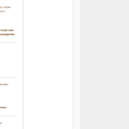
стиля или
граждение
ских