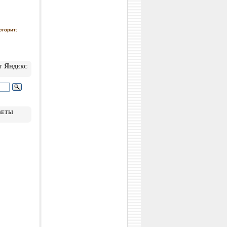
сгорит:
т Яндекс
веты