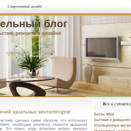
Современный дизайн
ельный блог
ьстве, ремонте и дизайне
Все о строите
ений канальных вентиляторов
Бетон, ЖБИ
Бытовая и домашняя 
система сделана таким образом, что использует
бмен, необходим регулятор скорости вращения
Изоляционные мате
а
. Это нужно, когда возможен выброс вредных