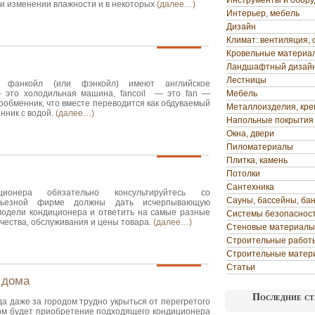
Инструменты и обор
и изменении влажности и в некоторых
(далее…)
Интерьер, мебель
Дизайн
Климат: вентиляция, 
Кровельные материа
Ландшафтный дизай
Лестницы
анкойл (или фэнкойл) имеют английское
 – это холодильная машина, fancoil — это fan —
Мебель
лообменник, что вместе переводится как обдуваемый
Металлоизделия, кр
нник с водой.
(далее…)
Напольные покрытия
Окна, двери
Пиломатериалы
Плитка, камень
Потолки
Сантехника
ионера обязательно консультируйтесь со
Сауны, бассейны, ба
рьезной фирме должны дать исчерпывающую
одели кондиционера и ответить на самые разные
Системы безопаснос
чества, обслуживания и цены товара.
(далее…)
Стеновые материалы
Строительные работ
Строительные матер
Статьи
 дома
Последние ст
да даже за городом трудно укрыться от перегретого
ом будет приобретение подходящего кондиционера