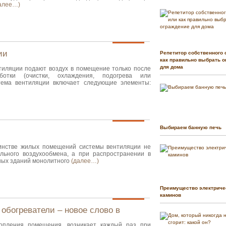
алее…)
ии
Репетитор собственного 
как правильно выбрать о
для дома
иляции подают воздух в помещение только после
ботки (очистки, охлаждения, подогрева или
стема вентиляции включает следующие элементы:
Выбираем банную печь
нстве жилых помещений системы вентиляции не
льного воздухообмена, а при распространении в
ных зданий монолитного
(далее…)
Преимущество электриче
каминов
обогреватели – новое слово в
опления помещения, возникает каждый раз при