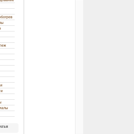
удование
обогрев
лы
н
епеж
ни
ти
ы
иалы
атьи