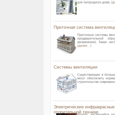
для загородного дома.
(д
Приточная система вентиляц
Приточные системы вент
предварительной обра
увлажнения). Такая си
(далее…)
Системы вентиляции
Существующие в больши
могут обеспечить норма
строительстве современ
Электрические инфракрасные 
отопительной технике
Вопрос, касающийся от