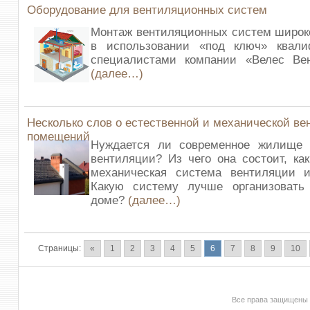
Оборудование для вентиляционных систем
Монтаж вентиляционных систем широк
в использовании «под ключ» квал
специалистами компании «Велес Ве
(далее…)
Несколько слов о естественной и механической в
помещений
Нуждается ли современное жилище
вентиляции? Из чего она состоит, ка
механическая система вентиляции и
Какую систему лучше организовать
доме?
(далее…)
Страницы:
«
1
2
3
4
5
6
7
8
9
10
Все права защищены