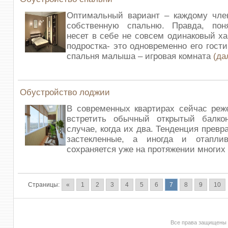
Оптимальный вариант – каждому чле
собственную спальню. Правда, пон
несет в себе не совсем одинаковый ха
подростка- это одновременно его гости
спальня малыша – игровая комната
(да
Обустройство лоджии
В современных квартирах сейчас реж
встретить обычный открытый балко
случае, когда их два. Тенденция прев
застекленные, а иногда и отапли
сохраняется уже на протяжении многих 
Страницы:
«
1
2
3
4
5
6
7
8
9
10
Все права защищены