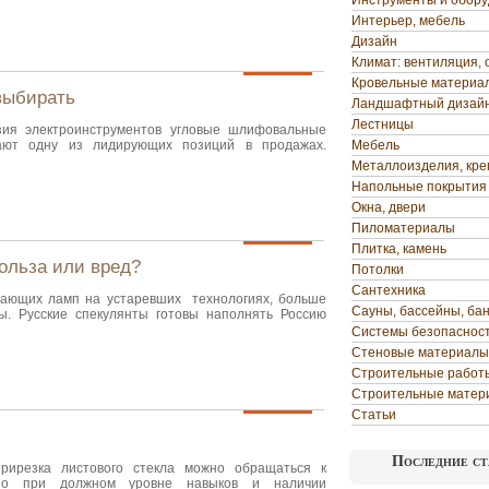
Инструменты и обор
Интерьер, мебель
Дизайн
Климат: вентиляция, 
Кровельные материа
выбирать
Ландшафтный дизай
Лестницы
зия электроинструментов угловые шлифовальные
ют одну из лидирующих позиций в продажах.
Мебель
Металлоизделия, кр
Напольные покрытия
Окна, двери
Пиломатериалы
Плитка, камень
ольза или вред?
Потолки
Сантехника
гающих ламп на устаревших технологиях, больше
Сауны, бассейны, ба
ы. Русские спекулянты готовы наполнять Россию
Системы безопаснос
Стеновые материалы
Строительные работ
Строительные матер
Статьи
Последние ст
рирезка листового стекла можно обращаться к
но при должном уровне навыков и наличии