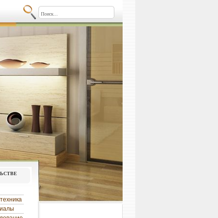
льстве
техника
риалы