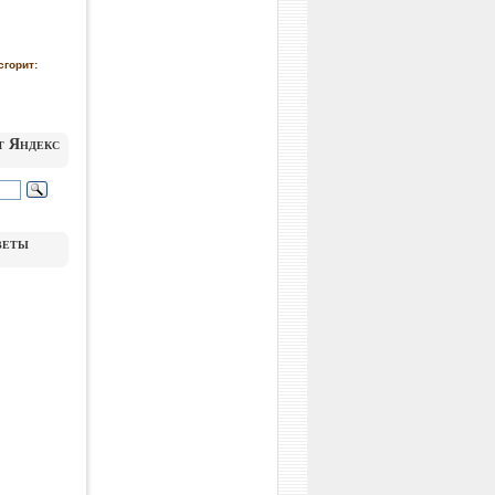
сгорит:
т Яндекс
веты