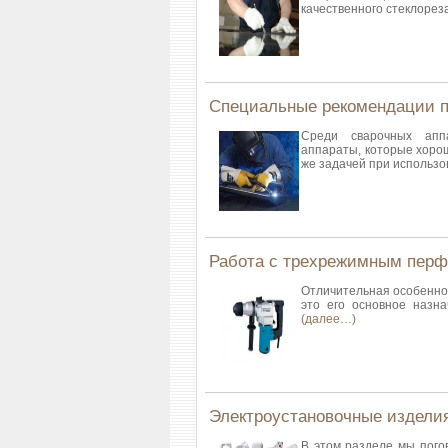
качественного стеклорез
Специальные рекомендации п
Среди сварочных апп
аппараты, которые хорош
же задачей при использ
Работа с трехрежимным пер
Отличительная особенно
это его основное назна
(далее…)
Электроустановочные издели
В этом разделе мы погов