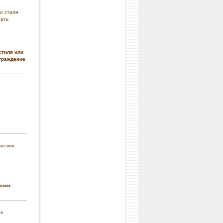
стиля или
граждение
ских