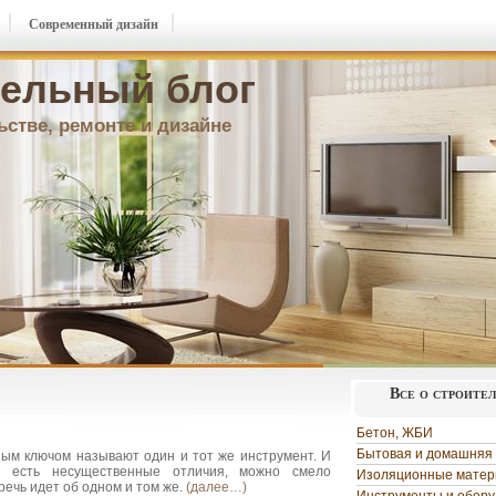
Современный дизайн
ельный блог
ьстве, ремонте и дизайне
Все о строите
Бетон, ЖБИ
Бытовая и домашняя 
ным ключом называют один и тот же инструмент. И
и есть несущественные отличия, можно смело
Изоляционные мате
 речь идет об одном и том же.
(далее…)