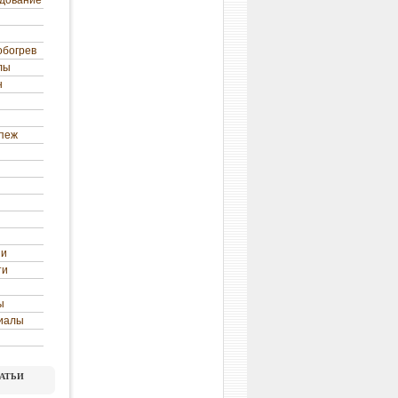
удование
обогрев
лы
н
епеж
ни
ти
ы
иалы
атьи