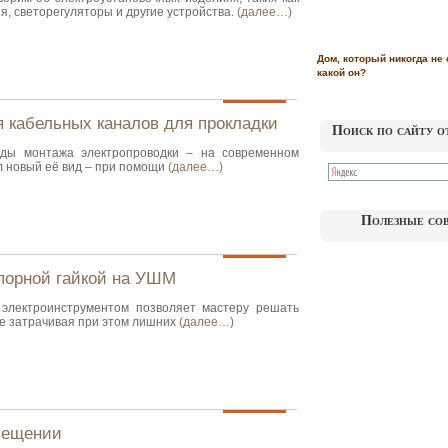
я, светорегуляторы и другие устройства.
(далее…)
Дом, который никогда не 
какой он?
 кабельных каналов для прокладки
Поиск по сайту о
ды монтажа электропроводки – на современном
л новый её вид – при помощи
(далее…)
Полезные со
опорной гайкой на УШМ
 электроинструментом позволяет мастеру решать
не затрачивая при этом лишних
(далее…)
мещении