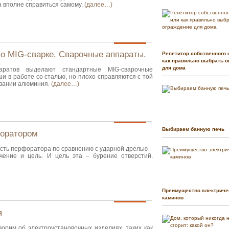
а вполне справиться самому.
(далее…)
о MIG-сварке. Сварочные аппараты.
Репетитор собственного 
как правильно выбрать о
для дома
аратов выделают стандартные MIG-сварочные
и в работе со сталью, но плохо справляются с той
овании алюминия.
(далее…)
Выбираем банную печь
форатором
сть перфоратора по сравнению с ударной дрелью –
чение и цель. И цель эта – бурение отверстий.
Преимущество электриче
каминов
я
орим об электроустановочных изделиях, таких как