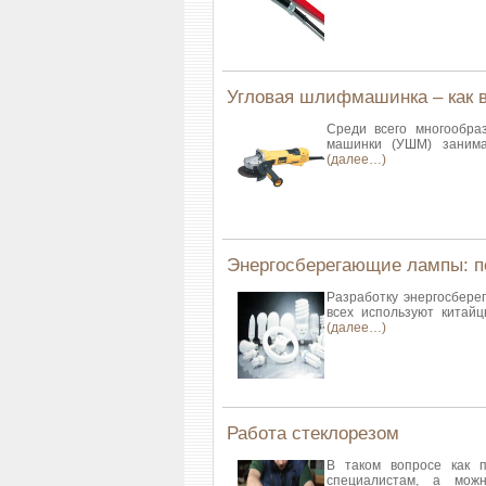
Угловая шлифмашинка – как 
Среди всего многообра
машинки (УШМ) занима
(далее…)
Энергосберегающие лампы: п
Разработку энергосбере
всех используют китайц
(далее…)
Работа стеклорезом
В таком вопросе как п
специалистам, а мож