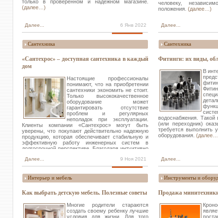
только в проверенном и надежном магазине.
человеку, независи
(далее…)
положения.
(далее…)
Далее...
6 Янв 2022
Далее...
Сантехника
Сантехника
«Сантехрос» – доступная сантехника в каждый
Фитинги: их виды, об
дом
В инт
пред
Настоящие профессионалы
фитин
понимают, что на приобретении
Фит
сантехники экономить не стоит.
спец
Только высококачественное
дета
оборудование может
функц
гарантировать отсутствие
систе
проблем и регулярных
водоснабжения. Такой
неполадок при эксплуатации.
(или переходник) ока
Клиенты компании «Сантехрос» могут быть
требуется выполнить у
уверены, что покупают действительно надежную
оборудования.
(далее…
продукцию, которая обеспечивает стабильную и
эффективную работу инженерных систем в
долгосрочной перспективе. Благодаря интуитивно
доступной навигации сайта можно с легкостью
Далее...
9 Ноя 2021
Далее...
подобрать
соединение американка
и оформить
предварительный заказ в режиме онлайн.
(далее…)
Интерьер и мебель
Инструменты и обору
Как выбрать детскую мебель. Полезные советы
Продажа минитехник
Многие родители стараются
Крон
создать своему ребенку лучшие
явля
условия для жизни. Для того
пост