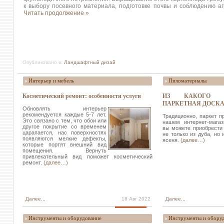
к выбору посевного материала, подготовке почвы и соблюдению аг
Читать продолжение »
Опубликовано в:
Ландшафтный дизай
Интерьер и мебель
Пиломатериалы
Косметический ремонт: особенности услуги
ИЗ КАКОГО Д
ПАРКЕТНАЯ ДОСК
Обновлять интерьер
рекомендуется каждые 5-7 лет.
Традиционно, паркет п
Это связано с тем, что обои или
нашем интернет-мага
другое покрытие со временем
вы можете приобрести 
царапается, нас поверхностях
не только из дуба, но 
появляются мелкие дефекты,
ясеня.
(далее…)
которые портят внешний вид
помещения. Вернуть
привлекательный вид поможет косметический
ремонт.
(далее…)
Далее...
18 Авг 2022
Далее...
Инструменты и оборудование
Инструменты и обору