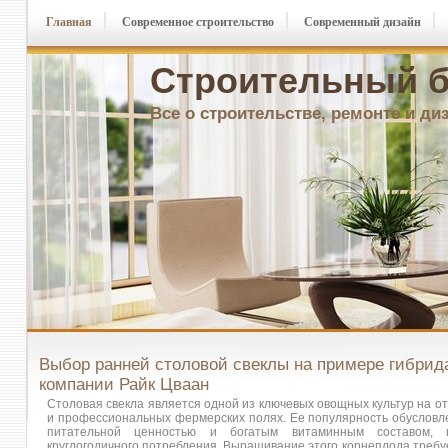
Главная
Современное строительство
Современный дизайн
Строительный б
Все о строительстве, ремонте и ди
Выбор ранней столовой свеклы на примере гибрид
компании Райк Цваан
Столовая свекла является одной из ключевых овощных культур на о
и профессиональных фермерских полях. Ее популярность обусловле
питательной ценностью и богатым витаминным составом,
круглогодичного потребления. Выращивание этого корнеплода требу