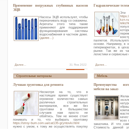
Применение погружных глубинных насосов
Гидравлические теле
ЭЦВ
Эт
https:
Насосы ЭЦВ используют, чтобы
kzn.ru
перекачивать воду со скважины.
telezh
Агрегаты этого типа также
попу
применяют для поддержания
котор
функционирования системы
пер
водоснабжения в частном доме.
конс
(далее…)
паллетов. Использую
основе. Например, в 
гипермаркетах, в цеха
рынке. Так же их ча
логистики и сервисные
Далее...
31 Янв 2022
Далее...
Строительные материалы
Мебель
Лучшая грунтовка для ремонта
Преимущества изго
мебели на заказ
Несмотря на то, что в
настоящее время существует
Жел
огромное количество самых
экск
различных строительных
нату
материалов, все же без
обра
грунтовки в большинстве
комп
случаев нам просто не
мас
обойтись. Тем не менее стоит
качес
понимать и то, что выбирать грунтовку
всех 
https://stroy-bum.com.ua/cat135-gryntovki.html
заказчика. И что са
нужно с умом, к тому же осуществлять покупку
Стоимость данной у