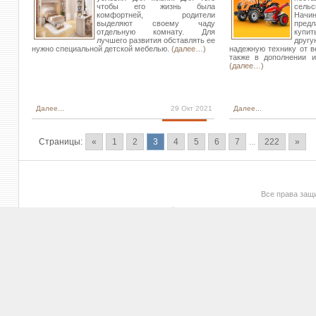
чтобы его жизнь была
сельс
комфортней, родители
Начин
выделяют своему чаду
предл
отдельную комнату. Для
купи
лучшего развития обставлять ее
дру
нужно специальной детской мебелью.
(далее…)
надежную технику от в
также в дополнении и
(далее…)
Далее...
29 Окт 2021
Далее...
Страницы:
«
1
2
3
4
5
6
7
...
222
»
Все права за