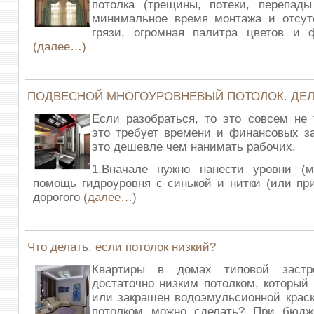
потолка (трещины, потеки, перепады
минимальное время монтажа и отсут
грязи, огромная палитра цветов и ф
(далее…)
ПОДВЕСНОЙ МНОГОУРОВНЕВЫЙ ПОТОЛОК. ДЕ
Если разобраться, то это совсем не 
это требует времени и финансовых за
это дешевле чем нанимать рабочих.
1.Вначале нужно нанести уровни (м
помощь гидроуровня с синькой и нитки (или п
дорогого
(далее…)
Что делать, если потолок низкий?
Квартиры в домах типовой застр
достаточно низким потолком, который
или закрашен водоэмульсионной краск
потолком можно сделать? При бюдж