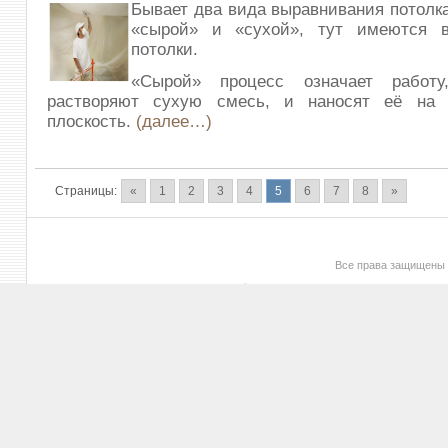
Бывает два вида выравнивания потолк
«сырой» и «сухой», тут имеются 
потолки.
«Сырой» процесс означает работу
растворяют сухую смесь, и наносят её на 
плоскость.
(далее…)
Страницы:
«
1
2
3
4
5
6
7
8
»
Все права защищены