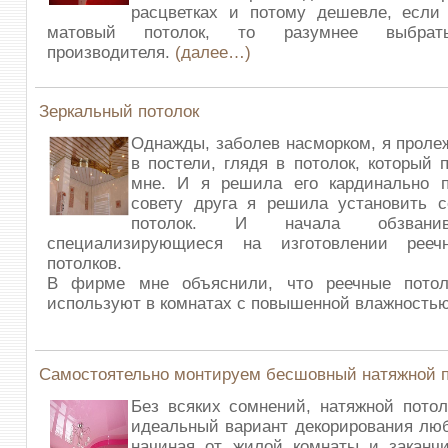
расцветках и потому дешевле, если 
матовый потолок, то разумнее выбрать
производителя.
(далее…)
Зеркальный потолок
Однажды, заболев насморком, я проле
в постели, глядя в потолок, который 
мне. И я решила его кардинально п
совету друга я решила установить с
потолок. И начала обзвани
специализирующиеся на изготовлении рееч
потолков.
В фирме мне объяснили, что реечные потол
используют в комнатах с повышенной влажность
Самостоятельно монтируем бесшовный натяжной п
Без всяких сомнений, натяжной пото
идеальный вариант декорирования лю
начиная от жилой комнаты и заканч