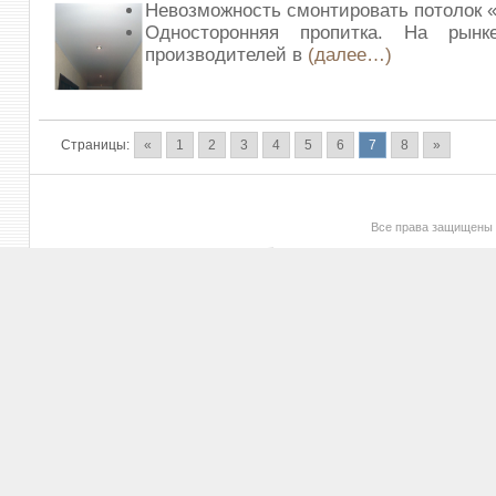
Невозможность смонтировать потолок «
Односторонняя пропитка. На рын
производителей в
(далее…)
Страницы:
«
1
2
3
4
5
6
7
8
»
Все права защищены