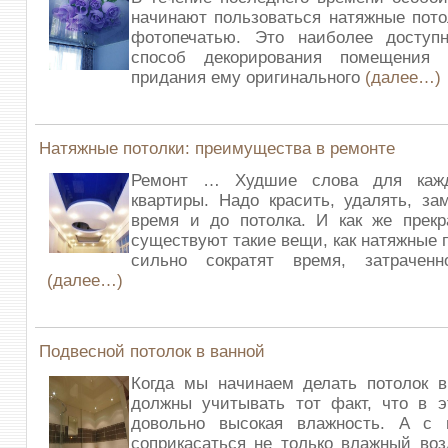
начинают пользоваться натяжные пот
фотопечатью. Это наиболее досту
способ декорирования помещения 
придания ему оригинального
(далее…)
Натяжные потолки: преимущества в ремонте
Ремонт … Худшие слова для кажд
квартиры. Надо красить, удалять, за
время и до потолка. И как же прекр
существуют такие вещи, как натяжные 
сильно сократят время, затрачен
(далее…)
Подвесной потолок в ванной
Когда мы начинаем делать потолок в
должны учитывать тот факт, что в 
довольно высокая влажность. А с 
соприкасаться не только влажный воз