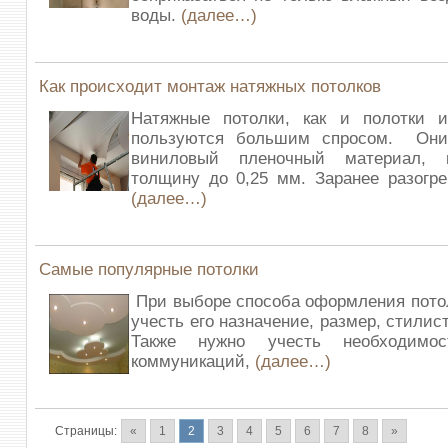
воды.
(далее…)
Как происходит монтаж натяжных потолков
Натяжные потолки, как и полотки из
пользуются большим спросом. Они
виниловый пленочный материал, 
толщину до 0,25 мм. Заранее разогр
(далее…)
Самые популярные потолки
При выборе способа оформления пото
учесть его назначение, размер, стили
Также нужно учесть необходимос
коммуникаций,
(далее…)
Страницы:
«
1
2
3
4
5
6
7
8
»