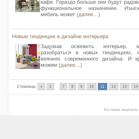
кафе. Гораздо больше они будут радов
функциональное назначение. Изыс
мебель может
(далее…)
Новые тенденции в дизайне интерьера
Задумав освежить интерьер, 
разобраться в новых тенденциях, 
веяниях современного дизайна. И к
можем
(далее…)
Страницы:
«
1
...
7
8
9
10
11
12
13
14
Все права защищены