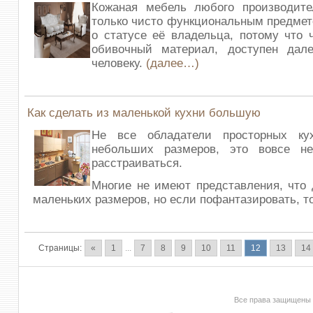
Кожаная мебель любого производите
только чисто функциональным предмето
о статусе её владельца, потому что ч
обивочный материал, доступен дал
человеку.
(далее…)
Как сделать из маленькой кухни большую
Не все обладатели просторных ку
небольших размеров, это вовсе н
расстраиваться.
Многие не имеют представления, что 
маленьких размеров, но если пофантазировать, т
Страницы:
«
1
...
7
8
9
10
11
12
13
14
Все права защищены